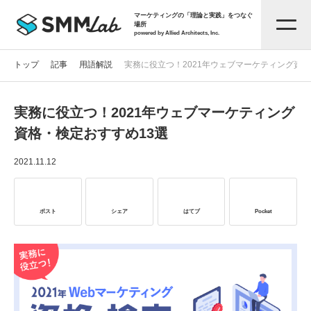
マーケティングの「理論と実践」をつなぐ
場所
powered by Allied Architects, Inc.
トップ
記事
用語解説
実務に役立つ！2021年ウェブマーケティング資格
実務に役立つ！2021年ウェブマーケティング
記事一覧
資格・検定おすすめ13選
タグから探す
2021.11.12
セミナー情報
ポスト
シェア
はてブ
Pocket
お役立ち資料
サービス資料