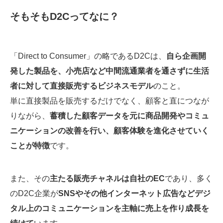
そもそもD2Cってなに？
「Direct to Consumer」の略であるD2Cは、
自ら企画開
発した製品を、小売店など中間流通業者を通さずに生活
者に対して直接販売するビジネスモデル
のこと。
単に直接製品を販売するだけでなく、顧客と直につなが
りながら、
蓄積した顧客データを元に商品開発やコミュ
ニケーションの改善を行い、顧客体験を進化させていく
ことが特徴
です。
また、その
主たる販売チャネルは自社のEC
であり、多く
のD2C企業が
SNSやその他インターネット広告などデジ
タル上のコミュニケーションを主軸に売上を作り成長を