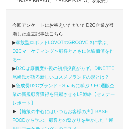
「BASE BREAD」「BASE PASTA」を販売）
今回アンケートにお答えいただいたD2C企業が登
場した過去記事はこちら
▶
家族型ロボットLOVOTのGROOVE Xに学ぶ、
D2Cマーケティング〜顧客とともに体験価値を作
る〜
▶
D2Cは原価度外視の初期投資がカギ。DINETTE
尾崎氏が語る新しいコスメブランドの形とは？
▶
急成長D2Cブランド・Spartyに学ぶ！EC通販企
業の新規顧客獲得を飛躍させるLP戦略【セミナー
レポート】
▶
【施策の中心にはいつもお客様の声】BASE
FOODから学ぶ、顧客との繋がりを生かした「運
用型マーケティング」のススメ