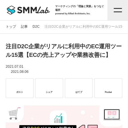
マーケティングの「理論と実践」をつなぐ
場所
powered by Allied Architects, Inc.
トップ
記事
D2C
注目D2C企業がリアルに利用中のEC運用ツール15選
注目D2C企業がリアルに利用中のEC運用ツー
記事一覧
ル15選【ECの売上アップや業務改善に】
タグから探す
2021.07.01
2021.08.06
セミナー情報
ポスト
シェア
はてブ
Pocket
お役立ち資料
サービス資料