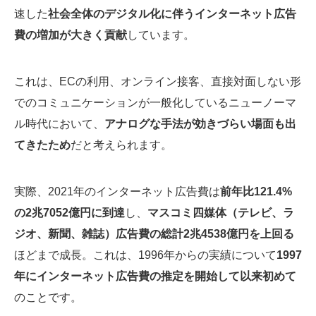
速した
社会全体のデジタル化に伴うインターネット広告
費の増加が大きく貢献
しています。
これは、ECの利用、オンライン接客、直接対面しない形
でのコミュニケーションが一般化しているニューノーマ
ル時代において、
アナログな手法が効きづらい場面も出
てきたため
だと考えられます。
実際、2021年のインターネット広告費は
前年比121.4%
の2兆7052億円に到達
し、
マスコミ四媒体（テレビ、ラ
ジオ、新聞、雑誌）広告費の総計2兆4538億円を上回る
ほどまで成長。これは、1996年からの実績について
1997
年にインターネット広告費の推定を開始して以来初めて
のことです。