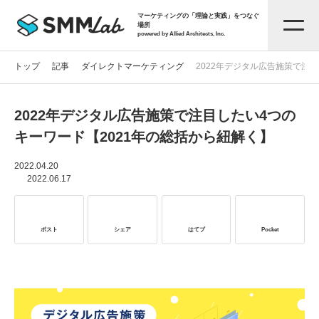
マーケティングの「理論と実践」をつなぐ
場所
powered by Allied Architects, Inc.
トップ
記事
ダイレクトマーケティング
2022年デジタル広告施策で注
2022年デジタル広告施策で注目したい4つの
記事一覧
キーワード【2021年の総括から紐解く】
タグから探す
2022.04.20
2022.06.17
セミナー情報
ポスト
シェア
はてブ
Pocket
お役立ち資料
サービス資料