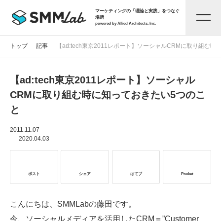
マーケティングの「理論と実践」をつなぐ
場所
powered by Allied Architects, Inc.
トップ
記事
【ad:tech東京2011レポート】ソーシャルCRMに取り組む
【ad:tech東京2011レポート】ソーシャル
記事一覧
CRMに取り組む時に知っておきたい5つのこ
と
タグから探す
2011.11.07
2020.04.03
セミナー情報
ポスト
シェア
はてブ
Pocket
お役立ち資料
こんにちは、SMMLabの藤田です。
サービス資料
今、ソーシャルメディアを活用したCRM＝”Customer