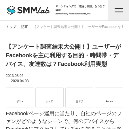
マーケティングの「理論と実践」をつなぐ
場所
powered by Allied Architects, Inc.
トップ
記事
【アンケート調査結果大公開！】ユーザーがFacebookを主に
【アンケート調査結果大公開！】ユーザーが
記事一覧
Facebookを主に利用する目的・時間帯・デ
バイス、友達数は？Facebook利用実態
タグから探す
2013.08.05
2020.04.03
セミナー情報
ポスト
シェア
はてブ
Pocket
お役立ち資料
Facebookページ運用に当たり、自社のページのフ
ァンがどのようなシーンで、何のデバイスから
サービス資料