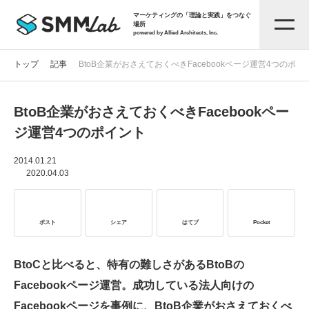
マーケティングの「理論と実践」をつなぐ
場所
powered by Allied Architects, Inc.
トップ
記事
BtoB企業がおさえておくべきFacebookページ運営4つのポイ
BtoB企業がおさえておくべきFacebookペー
記事一覧
ジ運営4つのポイント
タグから探す
2014.01.21
2020.04.03
セミナー情報
ポスト
シェア
はてブ
Pocket
お役立ち資料
BtoCと比べると、特有の難しさがあるBtoBの
Facebookページ運営。成功している法人向けの
サービス資料
Facebookページを事例に、BtoB企業がおさえておくべ