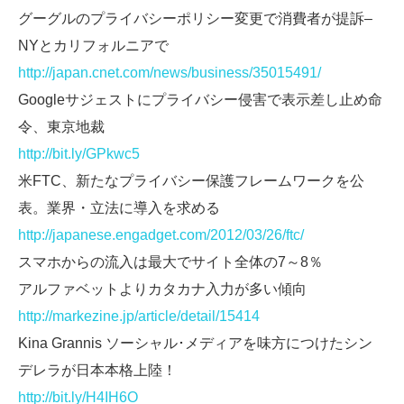
グーグルのプライバシーポリシー変更で消費者が提訴–
NYとカリフォルニアで
http://japan.cnet.com/news/business/35015491/
Googleサジェストにプライバシー侵害で表示差し止め命
令、東京地裁
http://bit.ly/GPkwc5
米FTC、新たなプライバシー保護フレームワークを公
表。業界・立法に導入を求める
http://japanese.engadget.com/2012/03/26/ftc/
スマホからの流入は最大でサイト全体の7～8％
アルファベットよりカタカナ入力が多い傾向
http://markezine.jp/article/detail/15414
Kina Grannis ソーシャル･メディアを味方につけたシン
デレラが日本本格上陸！
http://bit.ly/H4IH6O