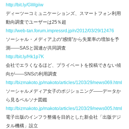
http://bit.ly/GWgiiw
ディーツーコミュニケーションズ、スマートフォン利用
動向調査でユーザーは25％超
http://web-tan.forum.impressrd.jp/n/2012/03/29/12476
ソーシャル・メディア上の“感情”から失業率の増加を予
測――SASと国連が共同調査
http://bit.ly/Hk1p7K
会社でエラくなるほど、プライベートを投稿できない傾
向が――SNSの利用調査
http://bizmakoto.jp/makoto/articles/1203/29/news069.html
ソーシャルメディア女子のポジショニング――データか
ら見るペルソナ図鑑
http://bizmakoto.jp/makoto/articles/1203/29/news005.html
電子出版のインフラ整備を目的とした新会社「出版デジ
タル機構」設立