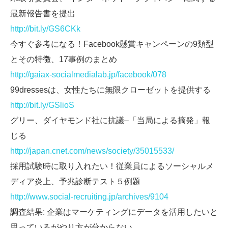
最新報告書を提出
http://bit.ly/GS6CKk
今すぐ参考になる！Facebook懸賞キャンペーンの9類型
とその特徴、17事例のまとめ
http://gaiax-socialmedialab.jp/facebook/078
99dressesは、女性たちに無限クローゼットを提供する
http://bit.ly/GSlioS
グリー、ダイヤモンド社に抗議–「当局による摘発」報
じる
http://japan.cnet.com/news/society/35015533/
採用試験時に取り入れたい！従業員によるソーシャルメ
ディア炎上、予兆診断テスト５例題
http://www.social-recruiting.jp/archives/9104
調査結果: 企業はマーケティングにデータを活用したいと
思っているがやり方が分からない