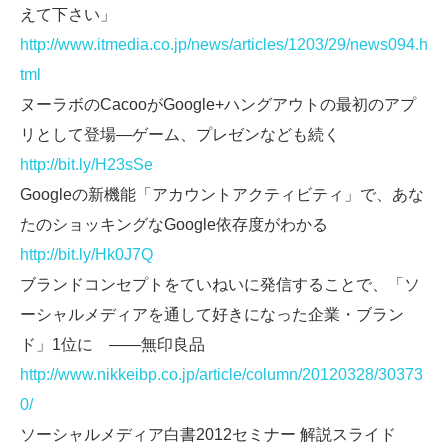
えて下さい」
http://www.itmedia.co.jp/news/articles/1203/29/news094.h
tml
ヌーラボのCacooがGoogle+ハングアウトの最初のアプ
リとして登場―ゲーム、プレゼンなども続く
http://bit.ly/H23sSe
Googleの新機能「アカウントアクティビティ」で、あな
たのショッキングなGoogle依存度がわかる
http://bit.ly/Hk0J7Q
ブランドコンセプトをていねいに発信することで、「ソ
ーシャルメディアを通して好きになった企業・ブラン
ド」1位に ――無印良品
http://www.nikkeibp.co.jp/article/column/20120328/30373
0/
ソーシャルメディア白書2012セミナー 解説スライド