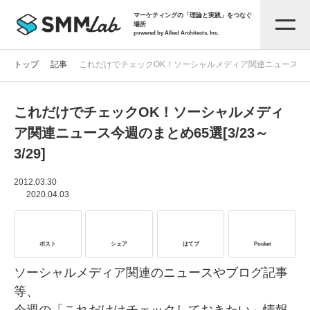
マーケティングの「理論と実践」をつなぐ
場所
powered by Allied Architects, Inc.
トップ
記事
これだけでチェックOK！ソーシャルメディア関連ニュース今週のまと
これだけでチェックOK！ソーシャルメディ
記事一覧
ア関連ニュース今週のまとめ65選[3/23～
3/29]
タグから探す
2012.03.30
2020.04.03
セミナー情報
ポスト
シェア
はてブ
Pocket
お役立ち資料
ソーシャルメディア関連のニュースやブログ記事
等、
サービス資料