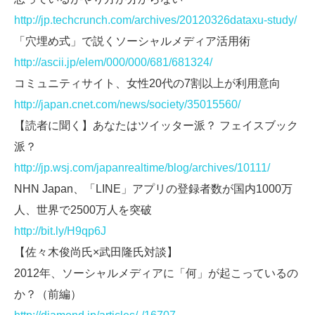
http://jp.techcrunch.com/archives/20120326dataxu-study/
「穴埋め式」で説くソーシャルメディア活用術
http://ascii.jp/elem/000/000/681/681324/
コミュニティサイト、女性20代の7割以上が利用意向
http://japan.cnet.com/news/society/35015560/
【読者に聞く】あなたはツイッター派？ フェイスブック
派？
http://jp.wsj.com/japanrealtime/blog/archives/10111/
NHN Japan、「LINE」アプリの登録者数が国内1000万
人、世界で2500万人を突破
http://bit.ly/H9qp6J
【佐々木俊尚氏×武田隆氏対談】
2012年、ソーシャルメディアに「何」が起こっているの
か？（前編）