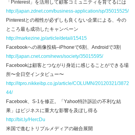
「Pinterest」を活用して顧客コミュニティを育てるには
http://japan.zdnet.com/business-application/sp/35015525/
Pinterestとの相性が必ずしも良くない企業による、今の
ところ最も成功したキャンペーン
http://markezine.jp/article/detail/15415
Facebookへの画像投稿–iPhoneで6割、Androidで3割
http://japan.cnet.com/news/society/35015595/
Facebookは顧客とつながり身近に感じることができる場
所〜全日空インタビュー〜
http://itpro.nikkeibp.co.jp/article/COLUMN/20120321/3872
44/
Facebook、S-1を修正。「Yahoo特許訴訟の不利な結
果」はビジネスに重大な影響を及ぼし得る
http://bit.ly/HercDu
米国で進むトリプルメディアの融合展開