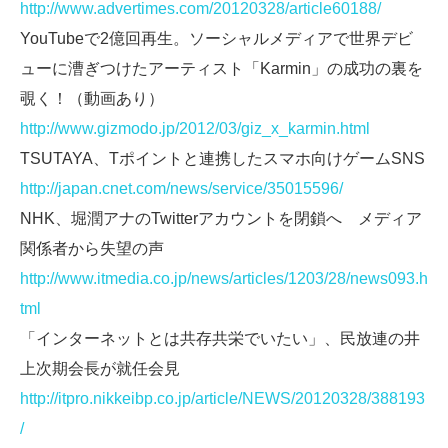
http://www.advertimes.com/20120328/article60188/
YouTubeで2億回再生。ソーシャルメディアで世界デビ
ューに漕ぎつけたアーティスト「Karmin」の成功の裏を
覗く！（動画あり）
http://www.gizmodo.jp/2012/03/giz_x_karmin.html
TSUTAYA、Tポイントと連携したスマホ向けゲームSNS
http://japan.cnet.com/news/service/35015596/
NHK、堀潤アナのTwitterアカウントを閉鎖へ メディア
関係者から失望の声
http://www.itmedia.co.jp/news/articles/1203/28/news093.h
tml
「インターネットとは共存共栄でいたい」、民放連の井
上次期会長が就任会見
http://itpro.nikkeibp.co.jp/article/NEWS/20120328/388193
/