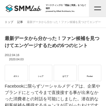
マーケティングの「理論と実践」をつなぐ
場所
powered by Allied Architects, Inc.
トップ
記事
最新データから分かった！ファン候補を見つけてエンゲージす
最新データから分かった！ファン候補を見つ
記事一覧
けてエンゲージするための5つのヒント
タグから探す
2012.04.16
2020.04.03
セミナー情報
ポスト
シェア
はてブ
Pocket
お役立ち資料
Facebookに限らずソーシャルメディアは、企業や
ブランドにとって今まで直接接する事が出来なか
った消費者との対話を可能にしました。潜在的な
サービス資料
顧客候補を獲得するチャンスが広がったわけです