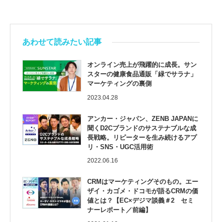
あわせて読みたい記事
オンライン売上が飛躍的に成長。サン
スターの健康食品通販「緑でサラナ」
マーケティングの裏側
2023.04.28
アンカー・ジャパン、ZENB JAPANに
聞くD2Cブランドのサステナブルな成
長戦略。リピーターを生み続けるアプ
リ・SNS・UGC活用術
2022.06.16
CRMはマーケティングそのもの。エー
ザイ・カゴメ・ドコモが語るCRMの価
値とは？【EC×デジマ談義＃2 セミ
ナーレポート／前編】