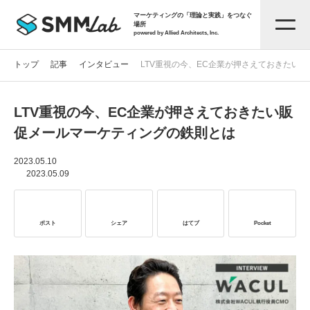
マーケティングの「理論と実践」をつなぐ
場所
powered by Allied Architects, Inc.
トップ
記事
インタビュー
LTV重視の今、EC企業が押さえておきたい
LTV重視の今、EC企業が押さえておきたい販
記事一覧
促メールマーケティングの鉄則とは
タグから探す
2023.05.10
2023.05.09
セミナー情報
ポスト
シェア
はてブ
Pocket
お役立ち資料
サービス資料