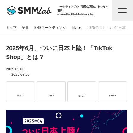
マーケティングの「理論と実践」をつなぐ
場所
powered by Allied Architects, Inc.
トップ
記事
SNSマーケティング
TikTok
2025年6月、ついに日本上陸！
2025年6月、ついに日本上陸！「TikTok
記事一覧
Shop」とは？
タグから探す
2025.05.06
2025.08.05
セミナー情報
ポスト
シェア
はてブ
Pocket
お役立ち資料
サービス資料