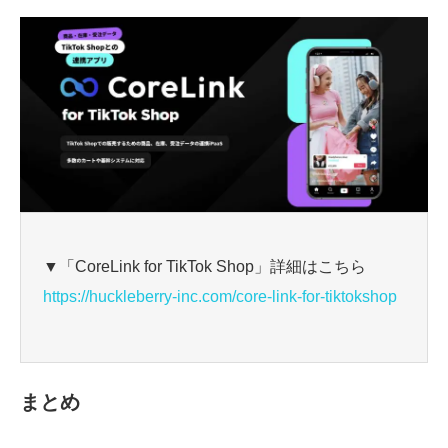
▼「CoreLink for TikTok Shop」詳細はこちら
https://huckleberry-inc.com/core-link-for-tiktokshop
まとめ