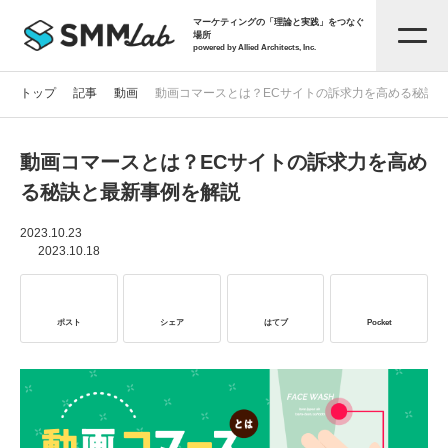
マーケティングの「理論と実践」をつなぐ
場所
powered by Allied Architects, Inc.
トップ
記事
動画
動画コマースとは？ECサイトの訴求力を高める秘訣
動画コマースとは？ECサイトの訴求力を高め
記事一覧
る秘訣と最新事例を解説
タグから探す
2023.10.23
2023.10.18
セミナー情報
ポスト
シェア
はてブ
Pocket
お役立ち資料
サービス資料