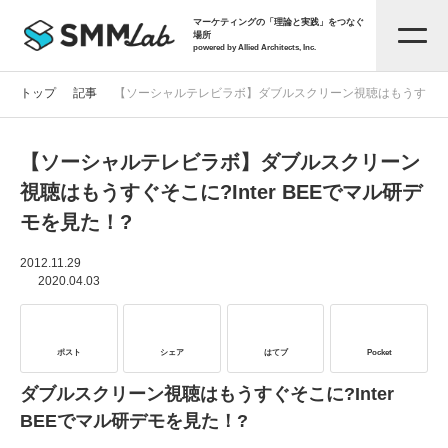
マーケティングの「理論と実践」をつなぐ
場所
powered by Allied Architects, Inc.
トップ
記事
【ソーシャルテレビラボ】ダブルスクリーン視聴はもうすぐそこに?
【ソーシャルテレビラボ】ダブルスクリーン
記事一覧
視聴はもうすぐそこに?Inter BEEでマル研デ
モを見た！?
タグから探す
2012.11.29
2020.04.03
セミナー情報
ポスト
シェア
はてブ
Pocket
お役立ち資料
ダブルスクリーン視聴はもうすぐそこに?Inter
BEEでマル研デモを見た！?
サービス資料