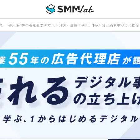
語る、“売れる”デジタル事業の立ち上げ方～事例に学ぶ、1からはじめるデジタル提案