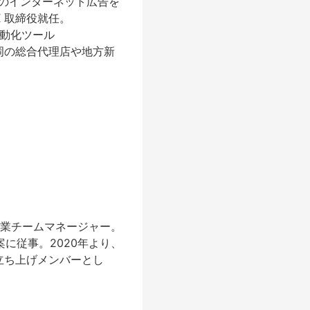
のインターネット広告を
X 取締役就任。
自動化ツール
福岡の総合代理店や地方新
り営業チームマネージャー。
案に従事。2020年より、
の立ち上げメンバーとし