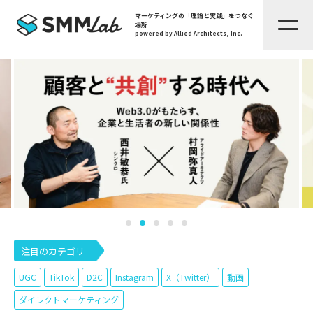
マーケティングの「理論と実践」をつなぐ
場所
powered by Allied Architects, Inc.
注目のカテゴリ
UGC
TikTok
D2C
Instagram
X（Twitter）
動画
ダイレクトマーケティング