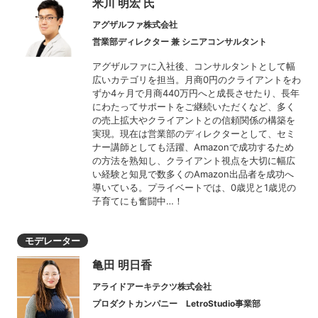
米川 明宏 氏
アグザルファ株式会社
営業部ディレクター 兼 シニアコンサルタント
アグザルファに入社後、コンサルタントとして幅
広いカテゴリを担当。月商0円のクライアントをわ
ずか4ヶ月で月商440万円へと成長させたり、長年
にわたってサポートをご継続いただくなど、多く
の売上拡大やクライアントとの信頼関係の構築を
実現。現在は営業部のディレクターとして、セミ
ナー講師としても活躍、Amazonで成功するため
の方法を熟知し、クライアント視点を大切に幅広
い経験と知見で数多くのAmazon出品者を成功へ
導いている。プライベートでは、0歳児と1歳児の
子育てにも奮闘中…！​
モデレーター
亀田 明日香
アライドアーキテクツ株式会社
プロダクトカンパニー LetroStudio事業部