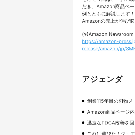
だき、Amazon商品
例とともに解説します！
Amazonの売上が伸
(※)Amazon News
https://amazon-press.j
release/amazon/jp/S
アジェンダ
創業115年目の刃物メ
Amazon商品ペー
迅速なPDCA改善を
これは伸びた！クリ