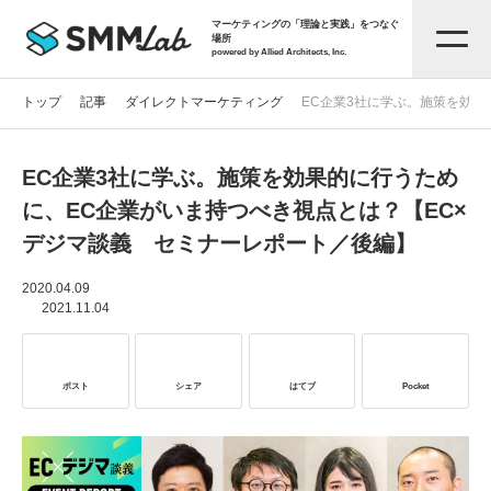
マーケティングの「理論と実践」をつなぐ
場所
powered by Allied Architects, Inc.
トップ
記事
ダイレクトマーケティング
EC企業3社に学ぶ。施策を効果
EC企業3社に学ぶ。施策を効果的に行うため
記事一覧
に、EC企業がいま持つべき視点とは？【EC×
デジマ談義 セミナーレポート／後編】
タグから探す
2020.04.09
2021.11.04
セミナー情報
ポスト
シェア
はてブ
Pocket
お役立ち資料
サービス資料