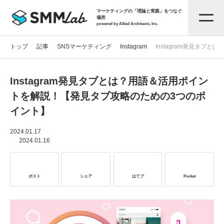
マーケティングの「理論と実践」をつなぐ
場所
powered by Allied Architects, Inc.
トップ
記事
SNSマーケティング
Instagram
Instagram発見タ
Instagram発見タブとは？用語＆活用ポイン
記事一覧
トを解説！【発見タブ攻略のための3つのポ
イント】
タグから探す
2024.01.17
2024.01.16
セミナー情報
ポスト
シェア
はてブ
Pocket
お役立ち資料
サービス資料