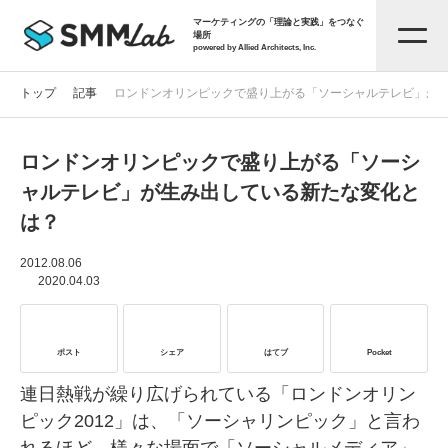
マーケティングの「理論と実践」をつなぐ
場所
powered by Allied Architects, Inc.
トップ
記事
ロンドンオリンピックで盛り上がる「ソーシャルテレビ」が
ロンドンオリンピックで盛り上がる「ソーシ
記事一覧
ャルテレビ」が生み出している新たな変化と
は？
タグから探す
2012.08.06
2020.04.03
セミナー情報
ポスト
シェア
はてブ
Pocket
お役立ち資料
連日熱戦が繰り広げられている「ロンドンオリン
ピック2012」は、「ソーシャリンピック」と言わ
サービス資料