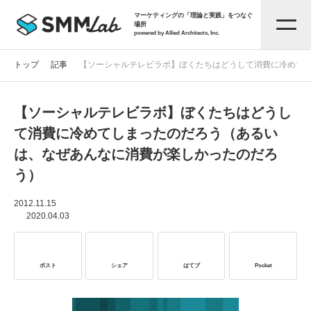
マーケティングの「理論と実践」をつなぐ
場所
powered by Allied Architects, Inc.
トップ
記事
【ソーシャルテレビラボ】ぼくたちはどうして消費に冷めて
【ソーシャルテレビラボ】ぼくたちはどうし
記事一覧
て消費に冷めてしまったのだろう（あるい
は、なぜあんなに消費が楽しかったのだろ
タグから探す
う）
セミナー情報
2012.11.15
2020.04.03
お役立ち資料
ポスト
シェア
はてブ
Pocket
サービス資料