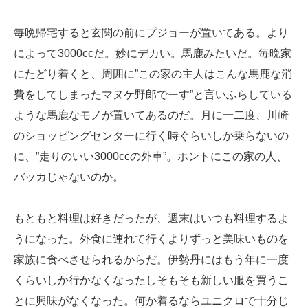
毎晩帰宅すると玄関の前にプジョーが置いてある。より
によって3000ccだ。妙にデカい。馬鹿みたいだ。毎晩家
にたどり着くと、周囲に”この家の主人はこんな馬鹿な消
費をしてしまったマヌケ野郎でーす”と言いふらしている
ような馬鹿なモノが置いてあるのだ。月に一二度、川崎
のショッピングセンターに行く時ぐらいしか乗らないの
に、”走りのいい3000ccの外車”。ホントにこの家の人、
バッカじゃないのか。
もともと料理は好きだったが、週末はいつも料理するよ
うになった。外食に連れて行くよりずっと美味いものを
家族に食べさせられるからだ。伊勢丹にはもう年に一度
くらいしか行かなくなったしそもそも新しい服を買うこ
とに興味がなくなった。何か着るならユニクロで十分じ