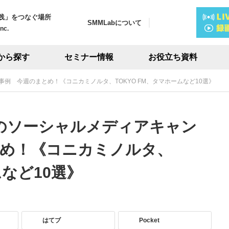
践」をつなぐ場所
SMMLabについて
Inc.
から探す
セミナー情報
お役立ち資料
ン事例 今週のまとめ！《コニカミノルタ、TOKYO FM、タマホームなど10選》
話題のソーシャルメディアキャン
とめ！《コニカミノルタ、
ムなど10選》
はてブ
Pocket