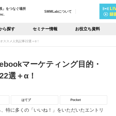
践」をつなぐ場所
SMMLabについて
Inc.
から探す
セミナー情報
お役立ち資料
別オススメ人気記事22選＋α！
cebookマーケティング目的・
2選＋α！
はてブ
Pocket
から、特に多くの「いいね！」をいただいたエントリ