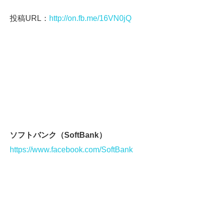
投稿URL：
http://on.fb.me/16VN0jQ
ソフトバンク（SoftBank）
https://www.facebook.com/SoftBank