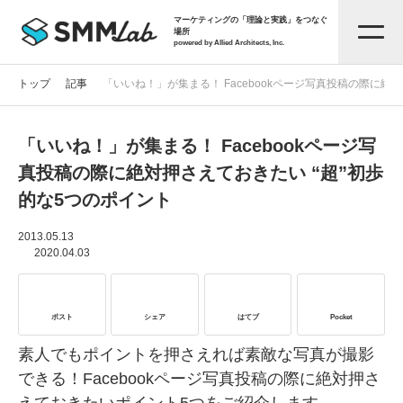
マーケティングの「理論と実践」をつなぐ
場所
powered by Allied Architects, Inc.
トップ
記事
「いいね！」が集まる！ Facebookページ写真投稿の際に絶
「いいね！」が集まる！ Facebookページ写
記事一覧
真投稿の際に絶対押さえておきたい “超”初歩
的な5つのポイント
タグから探す
2013.05.13
2020.04.03
セミナー情報
ポスト
シェア
はてブ
Pocket
お役立ち資料
素人でもポイントを押さえれば素敵な写真が撮影
できる！Facebookページ写真投稿の際に絶対押さ
サービス資料