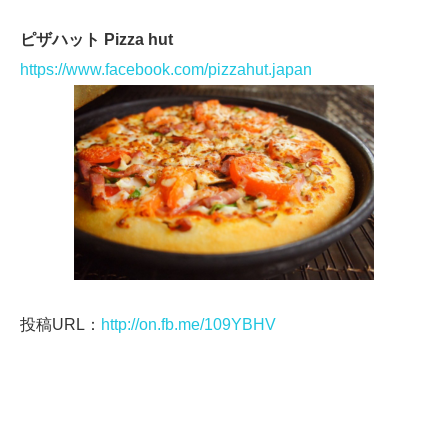
ピザハット Pizza hut
https://www.facebook.com/pizzahut.japan
投稿URL：
http://on.fb.me/109YBHV