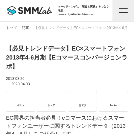
マーケティングの「理論と実践」をつなぐ
場所
powered by Allied Architects, Inc.
トップ
記事
【必見トレンドデータ】EC×スマートフォン 2013年4-6月
【必見トレンドデータ】EC×スマートフォン
記事一覧
2013年4-6月期【Eコマースコンバージョンラ
ボ】
タグから探す
2013.08.26
2020.04.03
セミナー情報
ポスト
シェア
はてブ
Pocket
お役立ち資料
EC業界の担当者必見！eコマースにおけるスマー
トフォンユーザーに関するトレンドデータ（2013
サービス資料