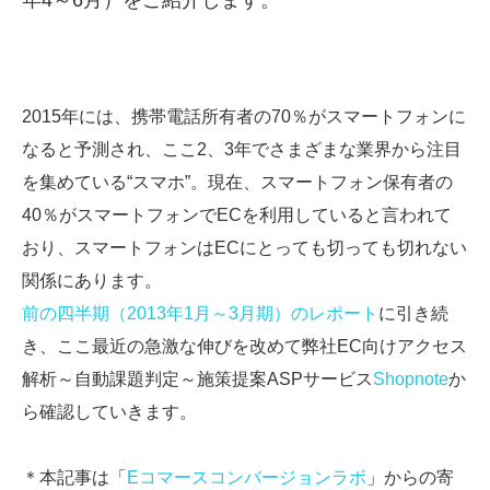
年4～6月）をご紹介します。
SMMLabについて
2015年には、携帯電話所有者の70％がスマートフォンに
なると予測され、ここ2、3年でさまざまな業界から注目
を集めている“スマホ”。現在、スマートフォン保有者の
40％がスマートフォンでECを利用していると言われて
おり、スマートフォンはECにとっても切っても切れない
関係にあります。
前の四半期（2013年1月～3月期）のレポート
に引き続
き、ここ最近の急激な伸びを改めて弊社EC向けアクセス
解析～自動課題判定～施策提案ASPサービス
Shopnote
か
ら確認していきます。
＊本記事は「
Eコマースコンバージョンラボ
」からの寄