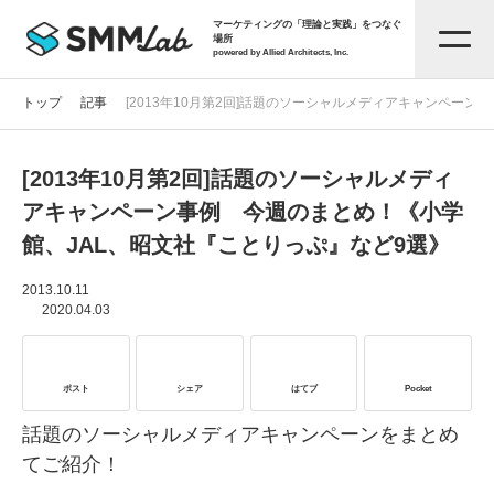
マーケティングの「理論と実践」をつなぐ
場所
powered by Allied Architects, Inc.
トップ
記事
[2013年10月第2回]話題のソーシャルメディアキャンペー
[2013年10月第2回]話題のソーシャルメディ
記事一覧
アキャンペーン事例 今週のまとめ！《小学
館、JAL、昭文社『ことりっぷ』など9選》
タグから探す
2013.10.11
2020.04.03
セミナー情報
ポスト
シェア
はてブ
Pocket
お役立ち資料
話題のソーシャルメディアキャンペーンをまとめ
てご紹介！
サービス資料