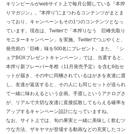
キリンビールがwebサイト上で毎月公開している『本搾
りマガジン』。”本搾り”にまつわるコンテンツがまとま
っており、キャンペーンもその1つのコンテンツとなっ
ています。現在は、Twitterで「本搾りなう 巨峰先取り
モニターキャンペーン」を実施。Twitterでつぶやくと、
発売前の「巨峰」味を500名にプレゼント。また、「シ
ェアBOXプレゼントキャンペーン」では、当選すると、
本搾り新フレーバー冬柑（11月発売予定）を含む6缶セ
ットが届き、その中に同梱されているはがきを友達に渡
し、友達が返送すると、その人にも同じセットが送られ
て一緒に味わえるという企画。手渡しというアナログさ
が、リアルで大切な友達に直接拡散してもらえる確率を
アップするキャンペーン設計になっていますね。
なお、サイト上では、旬の果実と一緒に美味しく飲むツ
ウな方法、ザキヤマが登場する動画などの充実したコン