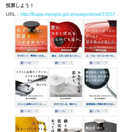
投票しよう！
URL：
http://fbapp.monipla.jp/campaign/detail/15557