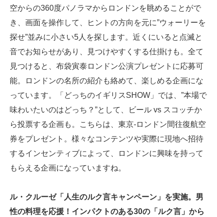
空からの360度パノラマからロンドンを眺めることがで
き、画面を操作して、ヒントの方向を元に”ウォーリーを
探せ”並みに小さい5人を探します。近くにいると点滅と
音でお知らせがあり、見つけやすくする仕掛けも。全て
見つけると、布袋寅泰ロンドン公演プレゼントに応募可
能。ロンドンの名所の紹介も絡めて、楽しめる企画にな
っています。「どっちのイギリスSHOW」では、”本場で
味わいたいのはどっち？”として、ビール vs スコッチか
ら投票する企画も。こちらは、東京-ロンドン間往復航空
券をプレゼント。様々なコンテンツや実際に現地へ招待
するインセンティブによって、ロンドンに興味を持って
もらえる企画になっていますね。
ル・クルーゼ「人生のルク言キャンペーン」を実施。男
性の料理を応援！インパクトのある30の「ルク言」から