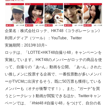
企業名：株式会社ロッテ、HKT48《コラボレーション》
利用メディア（ツール）：YouTube、Twitter
実施期間：2013年10月~
ロッテは、「LOTTE×HKT48自撮り48」キャンペーンを
実施しています。HKT48のメンバーがロッテの商品を使
って、自撮りの「あ~ん」動画を公開。「あ~ん」された
い推しメンに投票する企画で、一番投票数が多いメンバ
ーがTVCMに出演するそう。既に50万票も獲得している
メンバーも（オチが衝撃です！）。また、”ガーナ”を買
うとシークレット動画が閲覧できるほか、Twitterキャン
ペーンでは、「#hkt48 #自撮り48」をつけて、自分の名