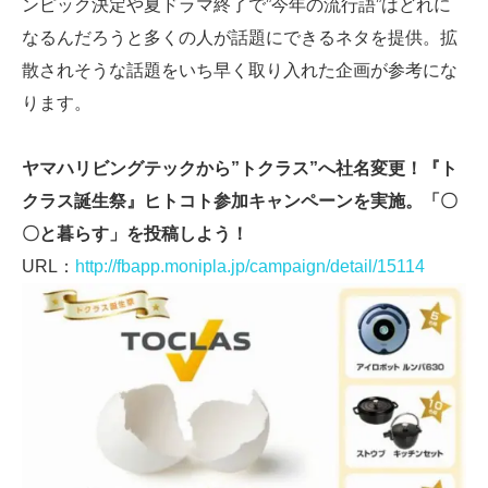
ンピック決定や夏ドラマ終了で”今年の流行語”はどれに
なるんだろうと多くの人が話題にできるネタを提供。拡
散されそうな話題をいち早く取り入れた企画が参考にな
ります。
ヤマハリビングテックから”トクラス”へ社名変更！『ト
クラス誕生祭』ヒトコト参加キャンペーンを実施。「〇
〇と暮らす」を投稿しよう！
URL：
http://fbapp.monipla.jp/campaign/detail/15114