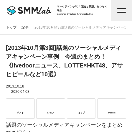
マーケティングの「理論と実践」をつなぐ
場所
powered by Allied Architects, Inc.
トップ
記事
[2013年10月第3回]話題のソーシャルメディアキャンペーン事例
[2013年10月第3回]話題のソーシャルメディ
記事一覧
アキャンペーン事例 今週のまとめ！
《livedoorニュース、LOTTE×HKT48、アサ
タグから探す
ヒビールなど10選》
セミナー情報
2013.10.18
2020.04.03
お役立ち資料
ポスト
シェア
はてブ
Pocket
サービス資料
話題のソーシャルメディアキャンペーンをまとめ