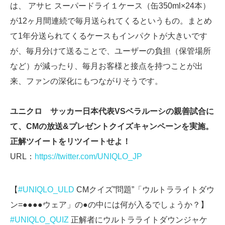
は、 アサヒ スーパードライ１ケース（缶350ml×24本）
が12ヶ月間連続で毎月送られてくるというもの。まとめ
て1年分送られてくるケースもインパクトが大きいです
が、毎月分けて送ることで、ユーザーの負担（保管場所
など）が減ったり、毎月お客様と接点を持つことが出
来、ファンの深化にもつながりそうです。
ユニクロ サッカー日本代表VSベラルーシの親善試合に
て、CMの放送&プレゼントクイズキャンペーンを実施。
正解ツイートをリツイートせよ！
URL：
https://twitter.com/UNIQLO_JP
【
#UNIQLO_ULD
CMクイズ”問題”「ウルトラライトダウ
ン=●●●●ウェア」の●の中には何が入るでしょうか？】
#UNIQLO_QUIZ
正解者にウルトラライトダウンジャケ