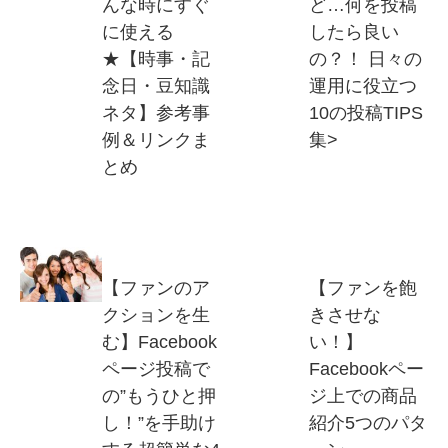
んな時にすぐ
ど…何を投稿
に使える
したら良い
★【時事・記
の？！ 日々の
念日・豆知識
運用に役立つ
ネタ】参考事
10の投稿TIPS
例＆リンクま
集
>
とめ
【ファンのア
【ファンを飽
クションを生
きさせな
む】Facebook
い！】
ページ投稿で
Facebookペー
の”もうひと押
ジ上での商品
し！”を手助け
紹介5つのパタ