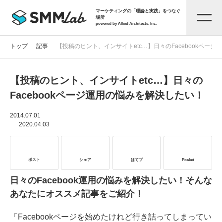
マーケティングの「理論と実践」をつなぐ
場所
powered by Allied Architects, Inc.
トップ
記事
【投稿のヒント、インサイトetc…】日々のFacebookペー
【投稿のヒント、インサイトetc…】日々の
記事一覧
Facebookページ運用の悩みを解決したい！
タグから探す
2014.07.01
2020.04.03
セミナー情報
ポスト
シェア
はてブ
Pocket
お役立ち資料
日々のFacebook運用の悩みを解決したい！そんな
あなたにオススメ記事をご紹介！
サービス資料
「Facebookページを始めたけれど行き詰ってしまってい