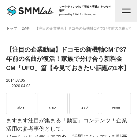
マーケティングの「理論と実践」をつなぐ
場所
powered by Allied Architects, Inc.
トップ
記事
【注目の企業動画】ドコモの新機軸CMで37年前の名曲が復活
【注目の企業動画】ドコモの新機軸CMで37
記事一覧
年前の名曲が復活！家族で分け合う新料金
CM「UFO」篇【今見ておきたい話題の1本】
タグから探す
2014.07.05
2020.04.03
セミナー情報
ポスト
シェア
はてブ
Pocket
お役立ち資料
ますます注目が集まる「動画」コンテンツ！企業
活用の参考事例として、
サービス資料