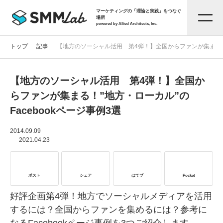
マーケティングの「理論と実践」をつなぐ
場所
powered by Allied Architects, Inc.
トップ
記事
【地方のソーシャル活用 第4弾！】全国からファンが集まる！”地
【地方のソーシャル活用 第4弾！】全国か
記事一覧
らファンが集まる！”地方・ローカル”の
Facebookページ事例3選
タグから探す
2014.09.09
2021.04.23
セミナー情報
ポスト
シェア
はてブ
Pocket
お役立ち資料
好評企画第4弾！地方でソーシャルメディアを活用
するには？全国からファンを集めるには？参考に
サービス資料