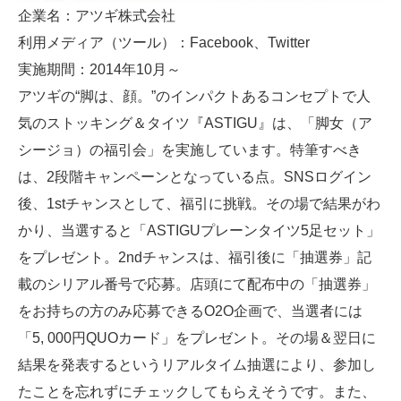
企業名：アツギ株式会社
利用メディア（ツール）：Facebook、Twitter
実施期間：2014年10月～
アツギの“脚は、顔。”のインパクトあるコンセプトで人
気のストッキング＆タイツ『ASTIGU』は、「脚女（ア
シージョ）の福引会」を実施しています。特筆すべき
は、2段階キャンペーンとなっている点。SNSログイン
後、1stチャンスとして、福引に挑戦。その場で結果がわ
かり、当選すると「ASTIGUプレーンタイツ5足セット」
をプレゼント。2ndチャンスは、福引後に「抽選券」記
載のシリアル番号で応募。店頭にて配布中の「抽選券」
をお持ちの方のみ応募できるO2O企画で、当選者には
「5, 000円QUOカード」をプレゼント。その場＆翌日に
結果を発表するというリアルタイム抽選により、参加し
たことを忘れずにチェックしてもらえそうです。また、