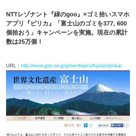
NTTレゾナント『緑のgoo』×ゴミ拾いスマホ
アプリ『ピリカ』「富士山のゴミを377, 600
個拾おう」キャンペーンを実施。現在の累計
数は25万個！
URL：
http://www.goo.ne.jp/green/topics/fujisan/pirika/