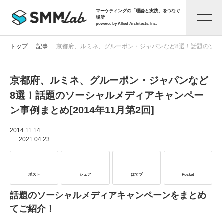
マーケティングの「理論と実践」をつなぐ
場所
powered by Allied Architects, Inc.
トップ
記事
京都府、ルミネ、グルーポン・ジャパンなど8選！話題のソーシャ
京都府、ルミネ、グルーポン・ジャパンなど
記事一覧
8選！話題のソーシャルメディアキャンペー
ン事例まとめ[2014年11月第2回]
タグから探す
2014.11.14
2021.04.23
セミナー情報
ポスト
シェア
はてブ
Pocket
お役立ち資料
話題のソーシャルメディアキャンペーンをまとめ
てご紹介！
サービス資料