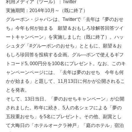
利用メディア（ツール）：Twitter
実施期間：2014年10月～（既に終了）
グルーポン・ジャパンは、Twitterで「去年は『夢のおせ
ち』今年も何が始まる 願望＆おもしろ珍解答回答ツイ
ートキャンペーン」を実施しました（既に終了）。ハッ
シュタグ「#グルーポンのおせち」とともに、願望＆お
もしろ珍回答を投稿する企画。グル―ポンで使えるギフ
トコード5, 000円分を100名にプレゼント。なお、このキ
ャンペーンページには、「去年は夢のおせち 今年も何
かが始まる」と題して、11月13日に何かが公開されるこ
とを発表。
そして、13日当日、「夢のおせちキャンペーン」が公開
されました。昨年に続き、5人の名シェフによる「夢の
五段重おせち」を5名にプレゼント。その他、副賞とし
て大晦日の「ホテルオークラ神戸」「庭のホテル」宿泊