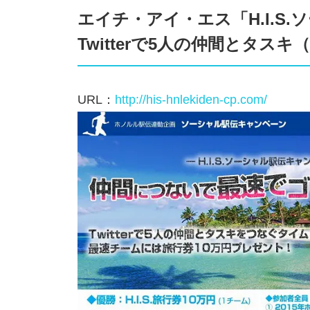
エイチ・アイ・エス「H.I.S
Twitterで5人の仲間とタス
URL：
http://his-hnlekiden-cp.com/