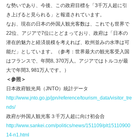
な勢いであり、今後、この政府目標を「3千万人超に引
き上げると見られる」と報道されています。
なお、現在の日本の外国人観光客数は、これでも世界で
22位、アジアで7位にとどまっており、政府は「日本の
潜在的魅力と経済規模を考えれば、欧州並みの水準は可
能だ」としています。（参考：世界最大の観光客受入国
はフランスで、年間8, 370万人。アジアではトルコが最
大で年間3, 981万人です。）
＜参照＞
日本政府観光局（JNTO）統計データ
http://www.jnto.go.jp/jpn/reference/tourism_data/visitor_tre
nds/
政府が外国人観光客３千万人超に向け初会合
http://www.sankei.com/politics/news/151109/plt15110900
14-n1.html