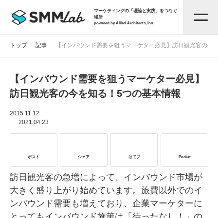
マーケティングの「理論と実践」をつなぐ
場所
powered by Allied Architects, Inc.
トップ
記事
【インバウンド需要を狙うマーケター必見】訪日観光客の今を
【インバウンド需要を狙うマーケター必見】
記事一覧
訪日観光客の今を知る！5つの基本情報
タグから探す
2015.11.12
2021.04.23
セミナー情報
ポスト
シェア
はてブ
Pocket
お役立ち資料
訪日観光客の急増によって、インバウンド市場が
大きく盛り上がり始めています。旅費以外でのイ
ンバウンド需要も増えており、企業マーケターに
サービス資料
とってもインバウンド施策は「待ったなし！」の