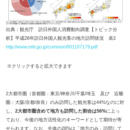
出典：観光庁 訪日外国人消費動向調査【トピック分
析】平成26年訪日外国人観光客の地方訪問状況 表2
http://www.mlit.go.jp/common/001107179.pdf
※クリックすると拡大できます
2大都市圏（首都圏：東京/神奈川/千葉/埼玉 及び 近畿
圏：大阪/京都/奈良）のみ訪問した観光客は44%なのに対
し、
2大都市圏含めて地方も訪問した割合は56%
に上っ
ており、今後の地方活性化のキーワードとして期待が寄
せられます。なお、全体の28%は「地方のみ」訪問して