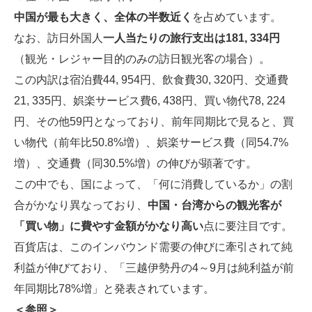
中国が最も大きく、全体の半数近く
を占めています。
なお、訪日外国人
一人当たりの旅行支出は181, 334円
（観光・レジャー目的のみの訪日観光客の場合）。
この内訳は宿泊費44, 954円、飲食費30, 320円、交通費
21, 335円、娯楽サービス費6, 438円、買い物代78, 224
円、その他59円となっており、前年同期比で見ると、買
い物代（前年比50.8%増）、娯楽サービス費（同54.7%
増）、交通費（同30.5%増）の伸びが顕著です。
この中でも、国によって、「何に消費しているか」の割
合がかなり異なっており、
中国・台湾からの観光客が
「買い物」に費やす金額がかなり高い
点に要注目です。
百貨店は、このインバウンド需要の伸びに牽引されて純
利益が伸びており、「三越伊勢丹の4～9月は純利益が前
年同期比78%増」と発表されています。
＜参照＞