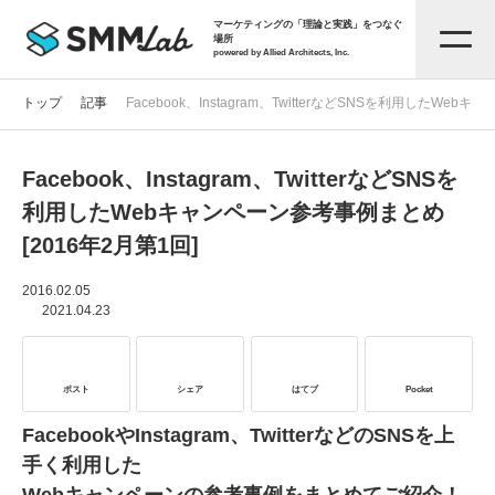
マーケティングの「理論と実践」をつなぐ
場所
powered by Allied Architects, Inc.
トップ
記事
Facebook、Instagram、TwitterなどSNSを利用したWe
Facebook、Instagram、TwitterなどSNSを
記事一覧
利用したWebキャンペーン参考事例まとめ
[2016年2月第1回]
タグから探す
2016.02.05
2021.04.23
セミナー情報
ポスト
シェア
はてブ
Pocket
お役立ち資料
FacebookやInstagram、TwitterなどのSNSを上
手く利用した
サービス資料