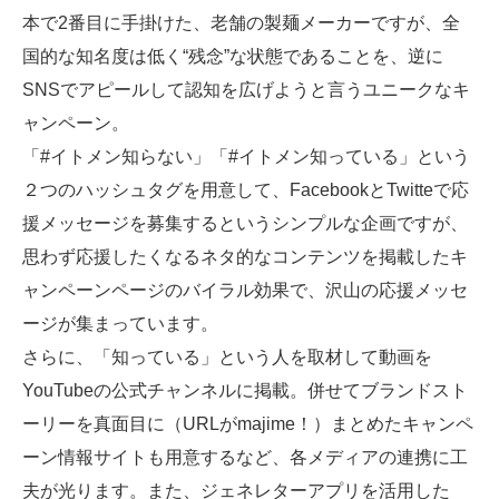
本で2番目に手掛けた、老舗の製麺メーカーですが、全
国的な知名度は低く“残念”な状態であることを、逆に
SNSでアピールして認知を広げようと言うユニークなキ
ャンペーン。
「#イトメン知らない」「#イトメン知っている」という
２つのハッシュタグを用意して、FacebookとTwitteで応
援メッセージを募集するというシンプルな企画ですが、
思わず応援したくなるネタ的なコンテンツを掲載したキ
ャンペーンページのバイラル効果で、沢山の応援メッセ
ージが集まっています。
さらに、「知っている」という人を取材して動画を
YouTubeの公式チャンネルに掲載。併せてブランドスト
ーリーを真面目に（URLがmajime！）まとめたキャンペ
ーン情報サイトも用意するなど、各メディアの連携に工
夫が光ります。また、ジェネレターアプリを活用した