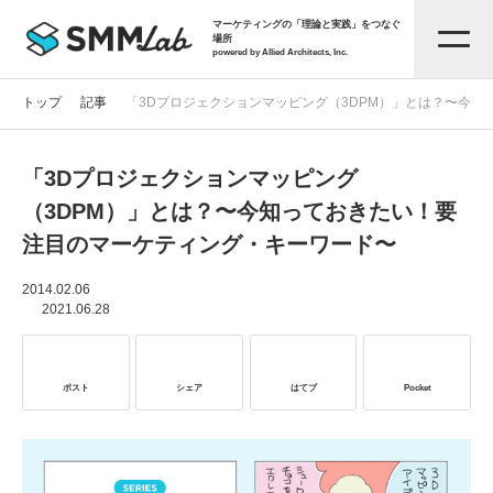
マーケティングの「理論と実践」をつなぐ
場所
powered by Allied Architects, Inc.
トップ
記事
「3Dプロジェクションマッピング（3DPM）」とは？〜今
「3Dプロジェクションマッピング
記事一覧
（3DPM）」とは？〜今知っておきたい！要
注目のマーケティング・キーワード〜
タグから探す
2014.02.06
2021.06.28
セミナー情報
ポスト
シェア
はてブ
Pocket
お役立ち資料
サービス資料