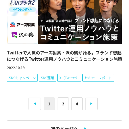
Twitterで人気のアース製薬・沢の鶴が語る。ブランド想起
につなげるTwitter運用ノウハウとコミュニケーション施策
2022.10.19
SNSキャンペーン
SNS運用
X（Twitter）
セミナーレポート
1
2
4
次のページへ