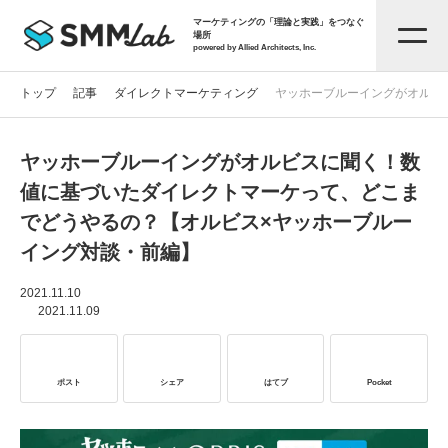
マーケティングの「理論と実践」をつなぐ
場所
powered by Allied Architects, Inc.
トップ
記事
ダイレクトマーケティング
ヤッホーブルーイングがオルビ
ヤッホーブルーイングがオルビスに聞く！数
記事一覧
値に基づいたダイレクトマーケって、どこま
でどうやるの？【オルビス×ヤッホーブルー
タグから探す
イング対談・前編】
セミナー情報
2021.11.10
2021.11.09
お役立ち資料
ポスト
シェア
はてブ
Pocket
サービス資料