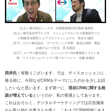
（左上）株式会社シンクロ 代表取締役CEO 西井 敏恭氏
（右上）株式会社NTTドコモ コンシューマビジネス推進部サービ
ス戦略担当課長/シニアプロフェッショナル 長谷川 誠氏
（左下）カゴメ株式会社 マーケティング本部 食品企画部 商品
企画グループ主任 原 浩晃氏
（右下）エーザイ株式会社 コンシューマーhhc事業部トラスト本
部 ライフタイムパートナー部マネージャー 佐藤 友昭氏
西井氏：
有難うございます。では、ディスカッションに
移る前に、今回なぜCRMをテーマにしたのかを少しお話
したいなと思います。まず第一に、
現在CRMに関する相
談が増えている
というのが、私の実感としてあります。
これはおそらく、デジタルマーケティングでは広告施策
から取り組む企業さんが多く、これまでCRM領域にあま