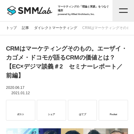
マーケティングの「理論と実践」をつなぐ
場所
powered by Allied Architects, Inc.
トップ
記事
ダイレクトマーケティング
CRMはマーケティングそのもの
CRMはマーケティングそのもの。エーザイ・
記事一覧
カゴメ・ドコモが語るCRMの価値とは？
【EC×デジマ談義＃2 セミナーレポート／
タグから探す
前編】
セミナー情報
2020.06.17
2021.01.12
お役立ち資料
ポスト
シェア
はてブ
Pocket
サービス資料