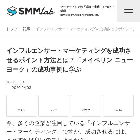
マーケティングの「理論と実践」をつなぐ
場所
powered by Allied Architects, Inc.
トップ
記事
インフルエンサー・マーケティングを成功させるポイント方法
インフルエンサー・マーケティングを成功さ
記事一覧
せるポイント方法とは？「メイベリン ニュー
ヨーク」の成功事例に学ぶ
タグから探す
2017.11.10
2020.04.03
セミナー情報
ポスト
シェア
はてブ
Pocket
お役立ち資料
今、多くの企業が注目している「インフルエンサ
ー・マーケティング」ですが、成功させるには、
サービス資料