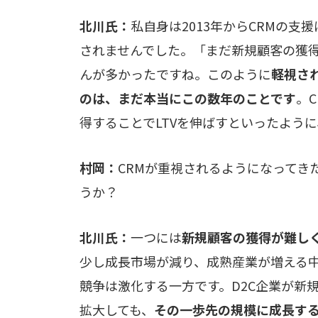
北川氏：
私自身は2013年からCRMの
されませんでした。「まだ新規顧客の獲得
んが多かったですね。このように
軽視さ
のは、まだ本当にこの数年のことです
。
得することでLTVを伸ばすといったよう
村岡：
CRMが重視されるようになってき
うか？
北川氏：
一つには
新規顧客の獲得が難し
少し成長市場が減り、成熟産業が増える中
競争は激化する一方です。D2C企業が新
拡大しても、
その一歩先の規模に成長する