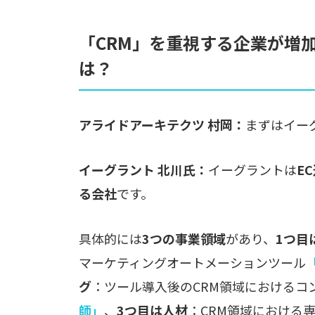
「CRM」を重視する企業が増
は？
アライドアーキテクツ 村岡：
まずはイー
イーグラント 北川氏：
イーグラントは
E
る会社
です。
具体的には
3つの事業領域
があり、
1つ目
マーケティングオートメーションツール
グ
：ツール導入後のCRM領域におけるコ
師」
、
3つ目は人材
：CRM領域における