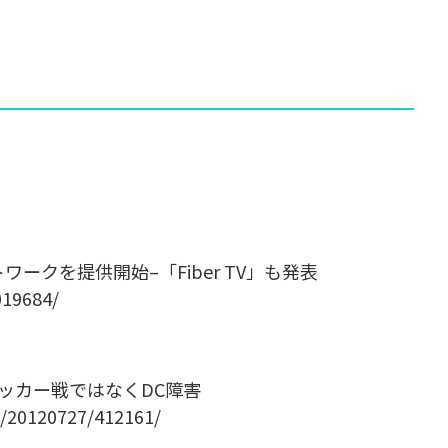
クを提供開始–「Fiber TV」も発表
019684/
輪サッカー戦ではなくDC障害
WS/20120727/412161/