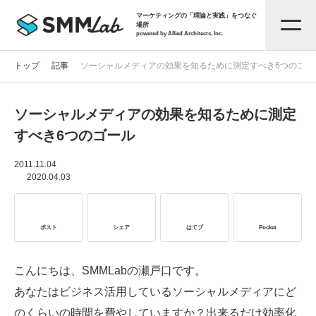
マーケティングの「理論と実践」をつなぐ
場所
powered by Allied Architects, Inc.
トップ
記事
ソーシャルメディアの効果を知るために測定すべき6つのゴー
ソーシャルメディアの効果を知るために測定
記事一覧
すべき6つのゴール
タグから探す
2011.11.04
2020.04.03
セミナー情報
ポスト
シェア
はてブ
Pocket
お役立ち資料
こんにちは、SMMLabの瀬戸口です。
あなたはビジネス活用しているソーシャルメディアにど
サービス資料
のくらいの時間を費やしていますか？出来るだけ効率化