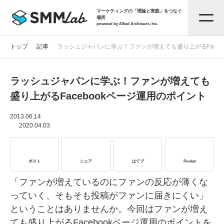
マーケティングの「理論と実践」をつなぐ
場所
powered by Allied Architects, Inc.
トップ
記事
ラッシュジャパンに学ぶ！ファンが増えても盛り上がるFaceb
ラッシュジャパンに学ぶ！ファンが増えても
記事一覧
盛り上がるFacebookページ運用のポイント
タグから探す
2013.06.14
2020.04.03
セミナー情報
ポスト
シェア
はてブ
Pocket
お役立ち資料
「ファンが増えているのにファンの反応が薄くな
っていく、そもそも投稿がファンに届きにくい」
ということはありませんか。今回はファンが増え
サービス資料
ても盛り上がるFacebookページ運用のポイントを