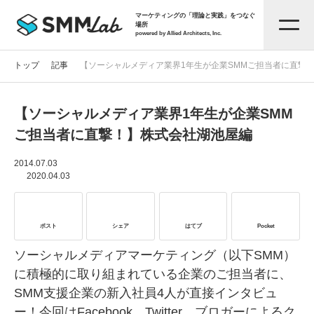
マーケティングの「理論と実践」をつなぐ
場所
powered by Allied Architects, Inc.
トップ
記事
【ソーシャルメディア業界1年生が企業SMMご担当者に直撃
【ソーシャルメディア業界1年生が企業SMM
記事一覧
ご担当者に直撃！】株式会社湖池屋編
タグから探す
2014.07.03
2020.04.03
セミナー情報
ポスト
シェア
はてブ
Pocket
お役立ち資料
ソーシャルメディアマーケティング（以下SMM）
に積極的に取り組まれている企業のご担当者に、
SMM支援企業の新入社員4人が直接インタビュ
サービス資料
ー！今回はFacebook、Twitter、ブロガーによるク