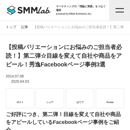
マーケティングの「理論と実践」をつなぐ
場所
powered by Allied Architects, Inc.
トップ
記事
【投稿バリエーションにお悩みのご担当者必読！】第二弾☆目線
【投稿バリエーションにお悩みのご担当者必
記事一覧
読！】第二弾☆目線を変えて自社や商品をア
ピール！秀逸Facebookページ事例3選
タグから探す
2014.07.08
2020.04.03
セミナー情報
ポスト
シェア
はてブ
Pocket
お役立ち資料
ご好評につき、第二弾！目線を変えて自社や商品
をアピールしているFacebookページ事例をご紹
サービス資料