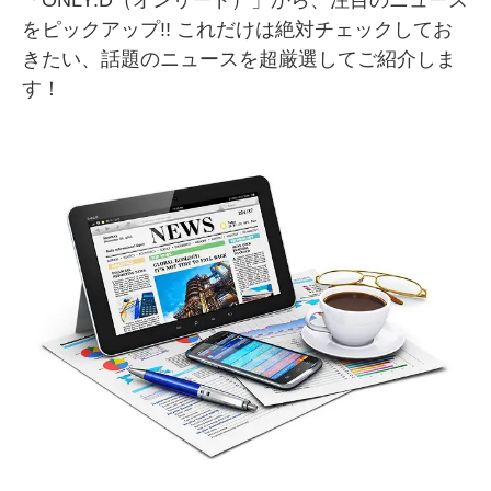
「ONLY:D（オンリード）」から、注目のニュース
をピックアップ!! これだけは絶対チェックしてお
SMMLabについて
きたい、話題のニュースを超厳選してご紹介しま
す！