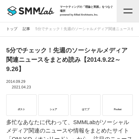
マーケティングの「理論と実践」をつなぐ
場所
powered by Allied Architects, Inc.
トップ
記事
5分でチェック！先週のソーシャルメディア関連ニュースをまとめ読み
5分でチェック！先週のソーシャルメディア
記事一覧
関連ニュースをまとめ読み【2014.9.22～
9.26】
タグから探す
2014.09.29
2021.04.23
セミナー情報
ポスト
シェア
はてブ
Pocket
お役立ち資料
多忙なあなたに代わって、SMMLabがソーシャル
メディア関連のニュースや情報をまとめたサイト
サービス資料