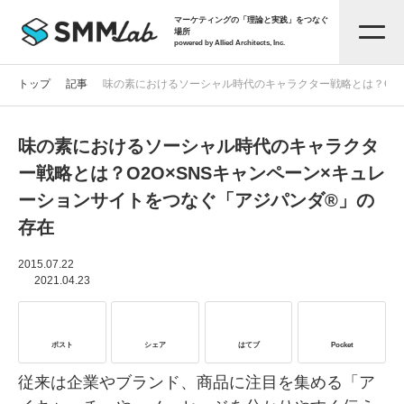
マーケティングの「理論と実践」をつなぐ
場所
powered by Allied Architects, Inc.
トップ
記事
味の素におけるソーシャル時代のキャラクター戦略とは？O2O
味の素におけるソーシャル時代のキャラクタ
記事一覧
ー戦略とは？O2O×SNSキャンペーン×キュレ
ーションサイトをつなぐ「アジパンダ®」の
タグから探す
存在
セミナー情報
2015.07.22
2021.04.23
お役立ち資料
ポスト
シェア
はてブ
Pocket
サービス資料
従来は企業やブランド、商品に注目を集める「ア