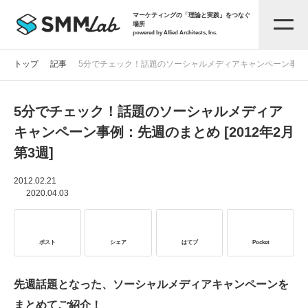
マーケティングの「理論と実践」をつなぐ
場所
powered by Allied Architects, Inc.
トップ
記事
5分でチェック！話題のソーシャルメディアキャンペーン事例：先週
5分でチェック！話題のソーシャルメディア
記事一覧
キャンペーン事例：先週のまとめ [2012年2月
第3週]
タグから探す
2012.02.21
2020.04.03
セミナー情報
ポスト
シェア
はてブ
Pocket
お役立ち資料
先週話題となった、ソーシャルメディアキャンペーンを
サービス資料
まとめてご紹介！