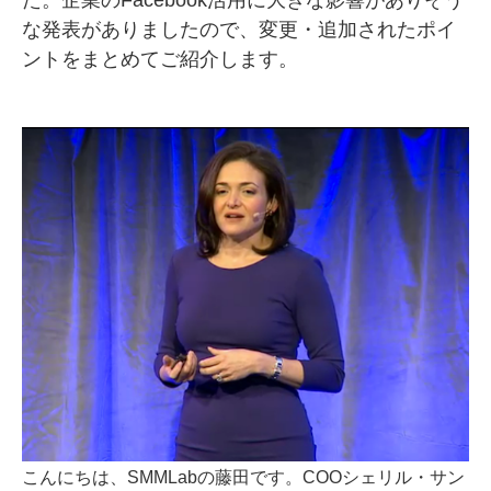
た。企業のFacebook活用に大きな影響がありそう
な発表がありましたので、変更・追加されたポイ
SMMLabについて
ントをまとめてご紹介します。
こんにちは、SMMLabの藤田です。COOシェリル・サン