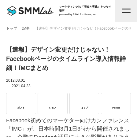
マーケティングの「理論と実践」をつなぐ
場所
powered by Allied Architects, Inc.
トップ
記事
【速報】デザイン変更だけじゃない！Facebookページのタ
【速報】デザイン変更だけじゃない！
記事一覧
Facebookページのタイムライン導入情報詳
細！fMCまとめ
タグから探す
2012.03.01
2021.04.23
セミナー情報
ポスト
シェア
はてブ
Pocket
お役立ち資料
Facebook初めてのマーケター向けカンファレンス
「fMC」が、日本時間3月1日3時から開催されまし
サービス資料