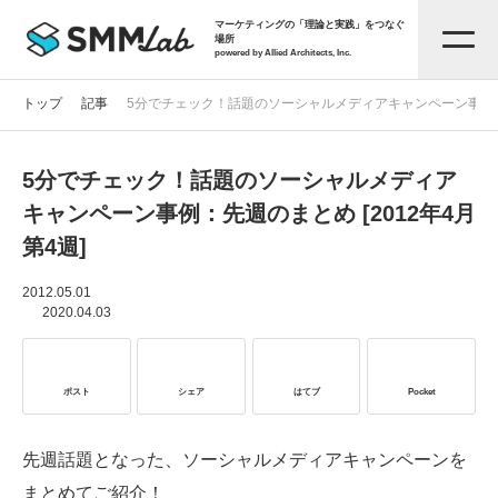
マーケティングの「理論と実践」をつなぐ
場所
powered by Allied Architects, Inc.
トップ
記事
5分でチェック！話題のソーシャルメディアキャンペーン事例：先週
5分でチェック！話題のソーシャルメディア
記事一覧
キャンペーン事例：先週のまとめ [2012年4月
第4週]
タグから探す
2012.05.01
2020.04.03
セミナー情報
ポスト
シェア
はてブ
Pocket
お役立ち資料
先週話題となった、ソーシャルメディアキャンペーンを
サービス資料
まとめてご紹介！