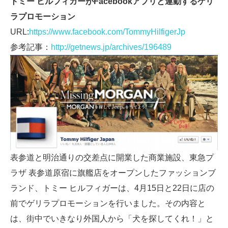
トミー ヒルフィガーがFacebookアプリと連動するゲリ
ラプロモーション
URL:
https://www.facebook.com/TommyHilfigerJp
参考記事：
http://getnews.jp/archives/196489
表参道と明治通りの交差点に開業した商業施設、東急プ
ラザ 表参道原宿に旗艦店をオープンしたファッションブ
ランド、トミー ヒルフィガーは、4月15日と22日に店の
前でゲリラプロモーションを行いました。その内容と
は、街中でいきなり外国人から「犬を探してくれ！」と