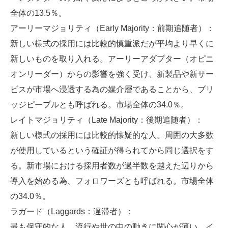
全体の13.5％。
アーリーマジョリティ（Early Majority：前期追随者）：
新しい様式の採用には比較的慎重派だが平均より早くに
新しいものを取り入れる。アーリーアダプター（オピニ
オンリーダー）からの影響を強く受け、新製品や新サー
ビスが市場へ浸透する為の媒介層であることから、ブリ
ッジピープルとも呼ばれる。市場全体の34.0％。
レイトマジョリティ（Late Majority：後期追随者）：
新しい様式の採用には比較的懐疑的な人。周囲の大多数
が使用しているという確証が得られてから同じ選択をす
る。新市場における採用者数が過半数を越えた辺りから
導入を始める為、フォロワーズとも呼ばれる。市場全体
の34.0％。
ラガード（Laggards：遅滞者）：
最も保守的な人。流行や世の中の動きに関心が薄い。イ