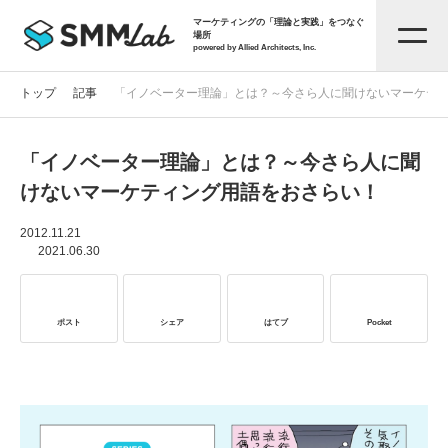
マーケティングの「理論と実践」をつなぐ
場所
powered by Allied Architects, Inc.
トップ
記事
「イノベーター理論」とは？～今さら人に聞けないマーケテ
「イノベーター理論」とは？～今さら人に聞
記事一覧
けないマーケティング用語をおさらい！
タグから探す
2012.11.21
2021.06.30
セミナー情報
ポスト
シェア
はてブ
Pocket
お役立ち資料
サービス資料